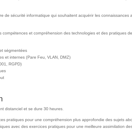
e de sécurité informatique qui souhaitent acquérir les connaissances 
rs compétences et compréhension des technologies et des pratiques de
s et ségmentées
ques et internes (Pare Feu, VLAN, DMZ)
27001, RGPD)
ques
out
n
nt distanciel et se dure 30 heures.
ces pratiques pour une compréhension plus approfondie des sujets ab
ques avec des exercices pratiques pour une meilleure assimilation de