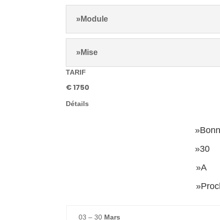
»Module
»Mise
TARIF
€ 1750
Détails
»Bon
»30
»A
»Proc
03 – 30
Mars