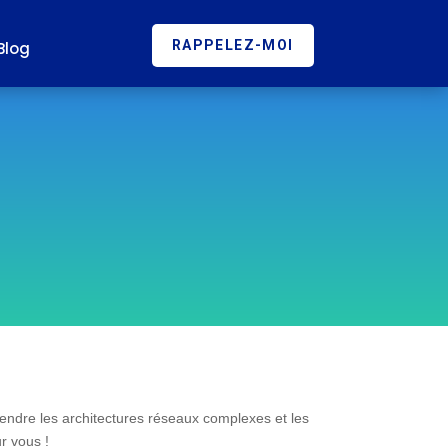
RAPPELEZ-MOI
Blog
ndre les architectures réseaux complexes et les
r vous !